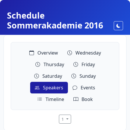
Schedule
Sommerakademie 2016
Toggl
Overview
Wednesday
Thursday
Friday
Saturday
Sunday
Speakers
Events
Timeline
Book
1